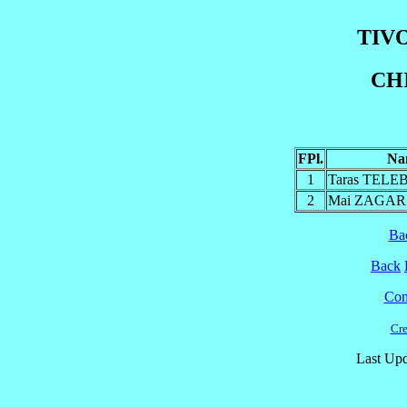
TIVO
CH
FPl.
Na
1
Taras TEL
2
Mai ZAGAR
Ba
Back
Cont
Cre
Last Upd